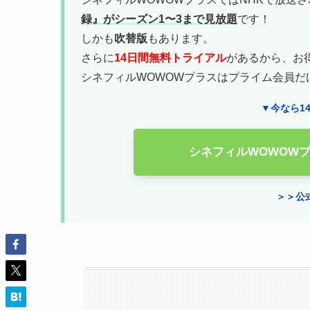
録』がシーズン1〜3まで見放題
です！
しかも
吹替版
もあります。
さらに
14日間無料トライアル
があるから、お
シネフィルWOWOWプラスはプライム会員だ
▼今なら1
シネフィルWOWOW
＞＞公