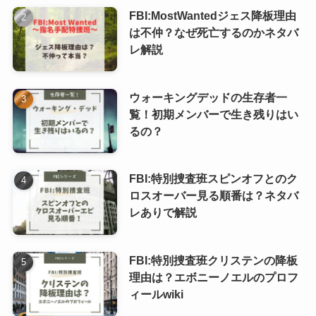
FBI:MostWantedジェス降板理由
は不仲？なぜ死亡するのかネタバ
レ解説
ウォーキングデッドの生存者一
覧！初期メンバーで生き残りはい
るの？
FBI:特別捜査班スピンオフとのク
ロスオーバー見る順番は？ネタバ
レありで解説
FBI:特別捜査班クリステンの降板
理由は？エボニーノエルのプロフ
ィールwiki