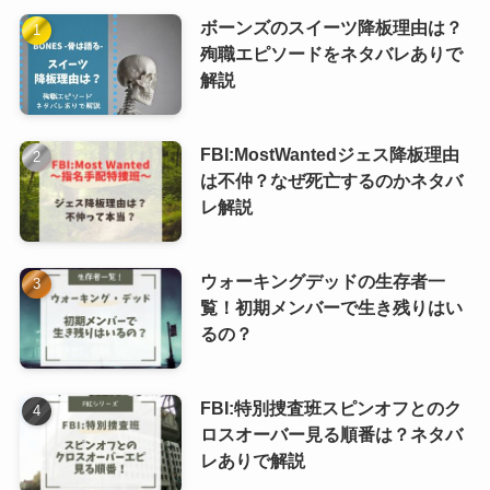
ボーンズのスイーツ降板理由は？
殉職エピソードをネタバレありで
解説
FBI:MostWantedジェス降板理由
は不仲？なぜ死亡するのかネタバ
レ解説
ウォーキングデッドの生存者一
覧！初期メンバーで生き残りはい
るの？
FBI:特別捜査班スピンオフとのク
ロスオーバー見る順番は？ネタバ
レありで解説