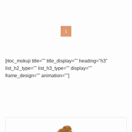
1
[rtoc_mokuji title="" title_display="" heading="h3"
list_h2_type="" list_h3_type="" display=""
frame_design="" animation=""]