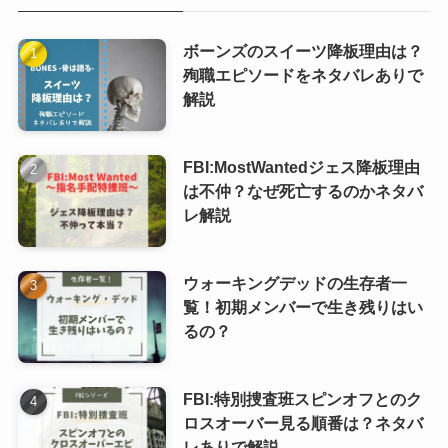
ボーンズのスイーツ降板理由は？
殉職エピソードをネタバレありで
解説
FBI:MostWantedジェス降板理由
は不仲？なぜ死亡するのかネタバ
レ解説
ウォーキングデッドの生存者一
覧！初期メンバーで生き残りはい
るの？
FBI:特別捜査班スピンオフとのク
ロスオーバー見る順番は？ネタバ
レありで解説