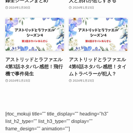
録全シーズンまとめ
人と別れが悲しすぎる
2024年1月30日
2024年1月15日
アストリッドとラファエル
アストリッドとラファエル
4第3話ネタバレ感想！飛行
4第6話ネタバレ感想！タイ
機で事件発生
ムトラベラーが犯人？
2024年1月15日
2024年1月15日
[rtoc_mokuji title="" title_display="" heading="h3"
list_h2_type="" list_h3_type="" display=""
frame_design="" animation=""]