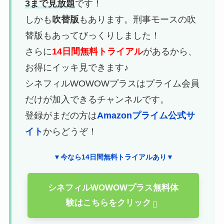
3まで見放題
です！
しかも
吹替版
もあります。刑事モースの吹
替版もあってびっくりしました！
さらに
14日間無料トライアル
があるから、
お得にイッキ見できます♪
シネフィルWOWOWプラスはプライム会員
だけが加入できるチャンネルです。
登録がまだの方は
Amazonプライム公式サ
イト
からどうぞ！
▼今なら14日間無料トライアルあり▼
シネフィルWOWOWプラス無料体
験はこちらをクリック