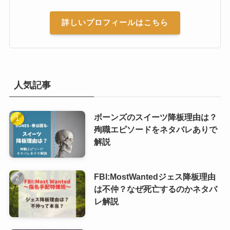
詳しいプロフィールはこちら
人気記事
ボーンズのスイーツ降板理由は？
殉職エピソードをネタバレありで
解説
FBI:MostWantedジェス降板理由
は不仲？なぜ死亡するのかネタバ
レ解説