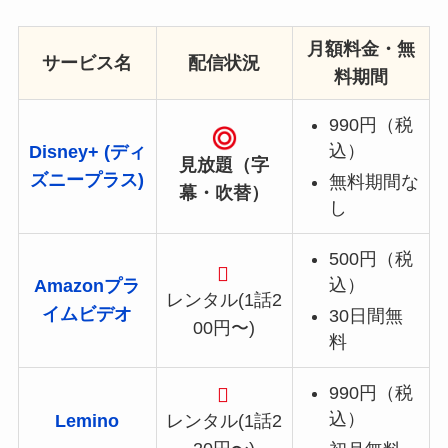
月額料金・無
サービス名
配信状況
料期間
990円（税
込）
Disney+ (ディ
見放題（字
ズニープラス)
無料期間な
幕・吹替）
し
500円（税
込）
Amazonプラ
レンタル(1話2
イムビデオ
30日間無
00円〜)
料
990円（税
込）
Lemino
レンタル(1話2