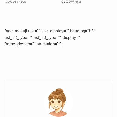
2022年4月10日
2022年4月6日
[rtoc_mokuji title="" title_display="" heading="h3"
list_h2_type="" list_h3_type="" display=""
frame_design="" animation=""]