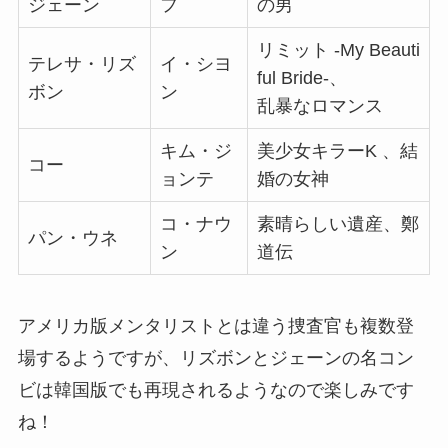
ジェーン
フ
の男
リミット -My Beauti
テレサ・リズ
イ・シヨ
ful Bride-、
ボン
ン
乱暴なロマンス
キム・ジ
美少女キラーK 、結
コー
ョンテ
婚の女神
コ・ナウ
素晴らしい遺産、鄭
パン・ウネ
ン
道伝
アメリカ版メンタリストとは違う捜査官も複数登
場するようですが、リズボンとジェーンの名コン
ビは韓国版でも再現されるようなので楽しみです
ね！