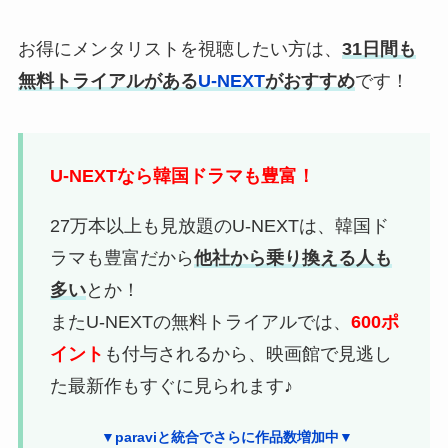
お得にメンタリストを視聴したい方は、
31日間も
無料トライアルがある
U-NEXT
がおすすめ
です！
U-NEXTなら韓国ドラマも豊富！
27万本以上も見放題のU-NEXTは、韓国ド
ラマも豊富だから
他社から乗り換える人も
多い
とか！
またU-NEXTの無料トライアルでは、
600ポ
イント
も付与されるから、映画館で見逃し
た最新作もすぐに見られます♪
▼paraviと統合でさらに作品数増加中▼