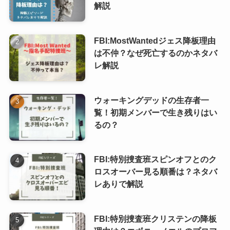
解説
FBI:MostWantedジェス降板理由
は不仲？なぜ死亡するのかネタバ
レ解説
ウォーキングデッドの生存者一
覧！初期メンバーで生き残りはい
るの？
FBI:特別捜査班スピンオフとのク
ロスオーバー見る順番は？ネタバ
レありで解説
FBI:特別捜査班クリステンの降板